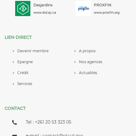
Desjardins
PROXFIN
www.did.qc.ca
www.proxfin.org
LIEN DIRECT
Devenir membre
A propos
Epargne
Nos agences
Crédit
Actualités
Services
CONTACT
Tel : +261 20 53 323 05
e-mail :
contact@otivzl.mg